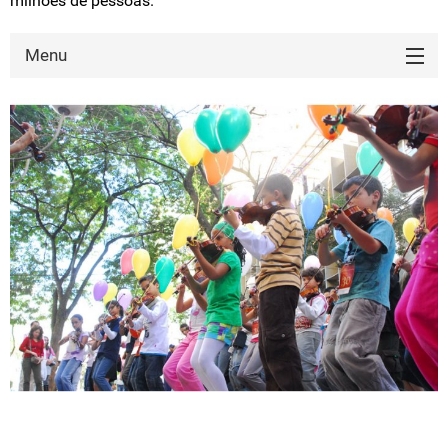
milhões de pessoas.
Menu
HISTÓRICO
CALENDÁRIO DE EVENTOS
MUSEU HISTÓRICO
FESTIVAL DE MÚSICA
CALÇADÃO DE LONDRINA
LAGO IGAPÓ
ROTA DO CAFÉ