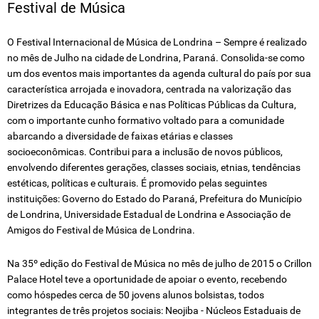
Festival de Música
FESTIVAL DE TEATRO
O Festival Internacional de Música de Londrina – Sempre é realizado
SOCIEDADE RURAL
no mês de Julho na cidade de Londrina, Paraná. Consolida-se como
um dos eventos mais importantes da agenda cultural do país por sua
PARQUE ARTHUR THOMAS
característica arrojada e inovadora, centrada na valorização das
Diretrizes da Educação Básica e nas Políticas Públicas da Cultura,
JARDIM BOTÂNICO
com o importante cunho formativo voltado para a comunidade
abarcando a diversidade de faixas etárias e classes
socioeconômicas. Contribui para a inclusão de novos públicos,
envolvendo diferentes gerações, classes sociais, etnias, tendências
estéticas, políticas e culturais. É promovido pelas seguintes
instituições: Governo do Estado do Paraná, Prefeitura do Município
de Londrina, Universidade Estadual de Londrina e Associação de
Amigos do Festival de Música de Londrina.
Na 35º edição do Festival de Música no mês de julho de 2015 o Crillon
Palace Hotel teve a oportunidade de apoiar o evento, recebendo
como hóspedes cerca de 50 jovens alunos bolsistas, todos
integrantes de três projetos sociais: Neojiba - Núcleos Estaduais de