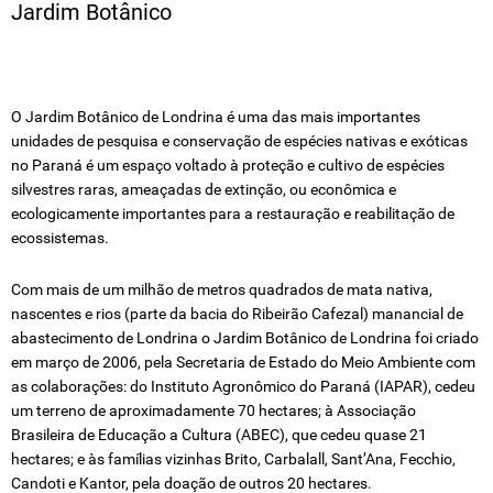
Jardim Botânico
FESTIVAL DE TEATRO
SOCIEDADE RURAL
O Jardim Botânico de Londrina é uma das mais importantes
PARQUE ARTHUR THOMAS
unidades de pesquisa e conservação de espécies nativas e exóticas
no Paraná é um espaço voltado à proteção e cultivo de espécies
JARDIM BOTÂNICO
silvestres raras, ameaçadas de extinção, ou econômica e
ecologicamente importantes para a restauração e reabilitação de
ecossistemas.
Com mais de um milhão de metros quadrados de mata nativa,
nascentes e rios (parte da bacia do Ribeirão Cafezal) manancial de
abastecimento de Londrina o Jardim Botânico de Londrina foi criado
em março de 2006, pela Secretaria de Estado do Meio Ambiente com
as colaborações: do Instituto Agronômico do Paraná (IAPAR), cedeu
um terreno de aproximadamente 70 hectares; à Associação
Brasileira de Educação a Cultura (ABEC), que cedeu quase 21
hectares; e às famílias vizinhas Brito, Carbalall, Sant’Ana, Fecchio,
Candoti e Kantor, pela doação de outros 20 hectares.