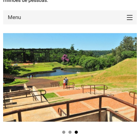
milhões de pessoas.
Menu
HISTÓRICO
CALENDÁRIO DE EVENTOS
MUSEU HISTÓRICO
FESTIVAL DE MÚSICA
CALÇADÃO DE LONDRINA
LAGO IGAPÓ
ROTA DO CAFÉ